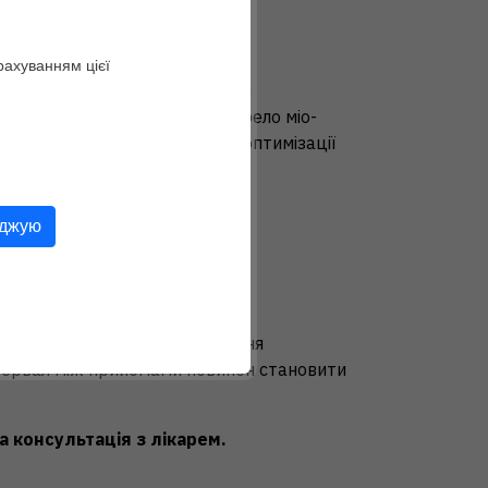
ров’я жінки.
рахуванням цієї
INOFOLIC® Softgel) може бути
арчування як додаткове джерело міо-
ьного зміцнення організму та оптимізації
рджую
 з компонентів.
на добова доза.
ід прийому їжі. Для забезпечення
нтервал між прийомами повинен становити
 консультація з лікарем.