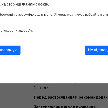
позитивний вплив на репродуктивне здо
 на сторінці
Файли cookie
.
Рекомендації щодо вживання.
формація є зрозумілою для мене. Я користуватимусь вебсайтом з у
Дієтична добавка ІНОФОЛІК Софтгель (
рекомендована до основного раціону х
ері охорони здоров'я.
інозитолу та фолієвої кислоти для загал
репродуктивної функції у жінок.
Протипоказання.
Не підтве
 leave this field empty.
Індивідуальна чутливість до будь-якого
Спосіб застосування та рекомендова
По 1 капсулі двічі на день, незалежно в
максимального ефекту міо-інозитолу і
12 годин.
Перед застосуванням рекомендована
Застереження щодо вживання.