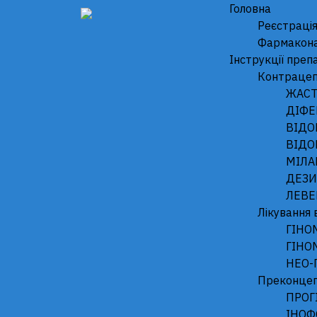
);
Головна
Реєстрація
Фармакон
Iнструкції преп
Контрацеп
ЖАСТ
ДІФЕ
ВІДО
ВІДО
МІЛА
ДЕЗИ
ЛЕВЕ
Лікування 
ГІНО
ГІНО
НЕО-
Преконцепц
ПРОГ
ІНОФ