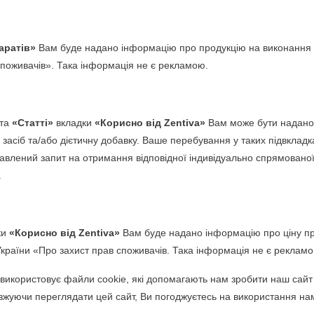
Особливо важливим є її адекватне надх
прийом фолієвої кислоти збільшує стату
у матері є фактором ризику розвитку д
паратів»
Вам буде надано інформацію про продукцію на виконання в
розвивається. Цільовим населенням є жі
споживачів». Така інформація не є рекламою.
ефект досягається при добовій дозі фол
щонайменше одного місяця до зачаття. 
харчування та здоровий спосіб життя є
та
«Статті»
вкладки
«Корисно від Zentiva»
Вам може бути надано
 засіб та/або дієтичну добавку. Ваше перебування у таких підвклад
Відповідно до Рекомендацій ВООЗ, всі ж
авлений запит на отримання відповідної індивідуально спрямованої
починають спроби зачаття, і до 12 тижн
фолієву кислоту (400 мкг фолієвої кисло
.
Чому доцільно поєднувати міо-інози
Міо-інозитол бере участь у клітинних пр
ки
«Корисно від Zentiva»
Вам буде надано інформацію про ціну пр
пов’язаних з інсуліном.
у України «Про захист прав споживачів. Така інформація не є реклам
Фолат, своєю чергою, відіграє роль у п
fo використовує файли cookie, які допомагають нам зробити наш сай
під час вагітності.
жуючи переглядати цей сайт, Ви погоджуєтесь на використання нам
Таким чином, комбінація цих компонен