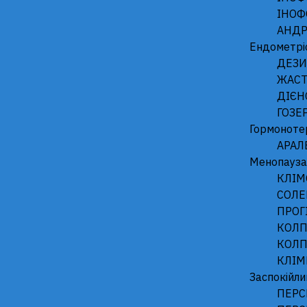
ІНОФ
АНДР
Ендометрі
ДЕЗИ
ЖАСТ
ДІЄН
ГОЗЕ
Гормонотер
АРАЛ
Менопауза
КЛІ
СОЛЕ
ПРОГ
КОЛП
КОЛП
КЛІМ
Заспокійли
ПЕРС