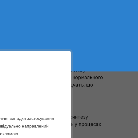
ериди середнього ланцюга,
емульгатор:
 475),
загущувачі:
моно- і дигліцериди
и,
барвники:
заліза оксид червоний (Е 172),
лота – 200 мкг (μg).
єнтів.
належить до сімейства вітаміноподібних
імічних процесах організму, зокрема у
. Його присутність важлива для нормального
. Наукові літературні дані свідчать, що
продуктивного здоров’я жінок.
ти?
ів групи В і є необхідною для синтезу
ічні випадки застосування
лот та білків. Вона бере участь у процесах
дивідуально направлений
 рекламою.