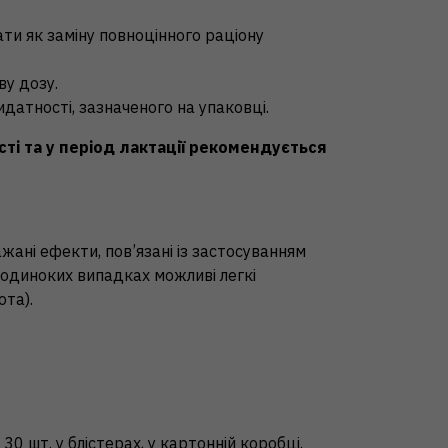
ти як заміну повноцінного раціону
у дозу.
идатності, зазначеного на упаковці.
сті та у період лактації рекомендується
жані ефекти, пов’язані із застосуванням
одиноких випадках можливі легкі
ота).
30 шт. у блістерах, у картонній коробці.