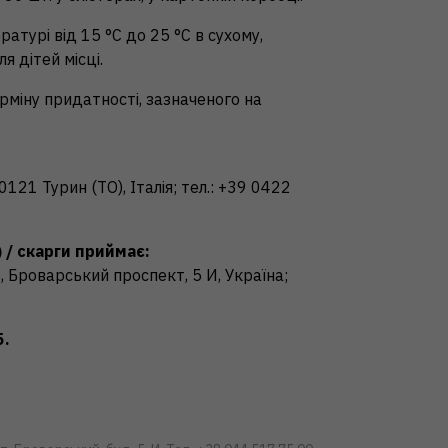
атурі від 15 °C до 25 °C в сухому,
я дітей місці.
рміну придатності, зазначеного на
0121 Турин (ТО), Італія; тел.: +39 0422
 / скарги приймає:
 Броварський проспект, 5 И, Україна;
5.