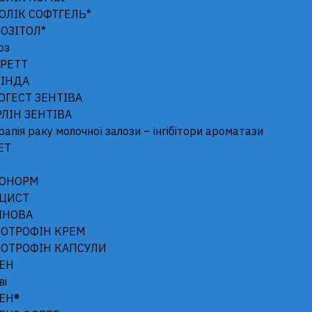
ОЛІК СОФТГЕЛЬ*
Дієтична добавка
ОЗІТОЛ*
Інофолік Софтгель
оз
Inofolic® Softgel
РЕТТ
ІНДА
ІНОФОЛІК Софтгель
– це дієтична до
ОГЕСТ ЗЕНТІВА
кислоту. Застосовується для підвищенн
РЛІН ЗЕНТІВА
зниженого їх надходження з їжею або пі
апія раку молочної залози – інгібітори ароматази
Властивості дієтичної добавки визнача
ЕТ
до її складу.
1 капсула містить активні інгредієнт
МОНОРМ
ЦИСТ
– міо-інозитол – 600 мг (mg)
(36,94 %*);
ІНОВА
– фолієва кислота – 200 мкг (μg)
(0,012
ОТРОФІН КРЕМ
(референсної) величини споживання).
ОТРОФІН КАПСУЛИ
* − кількість інгредієнта від загальної м
ЕН
ві
Склад:
міо-інозитол – 600 мг (mg),
допом
ЕН®
капсули:
желатин,
стабілізатор:
гліцерин