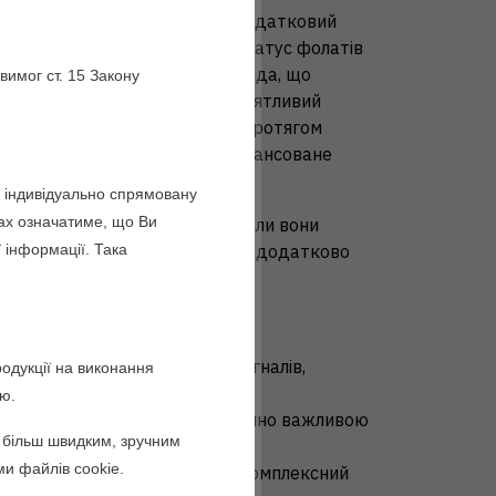
одження під час вагітності. Додатковий
с фолатів у матері. Низький статус фолатів
ефектів нервової трубки у плода, що
имог ст. 15 Закону
нки в дітородному віці, а сприятливий
ієвої кислоти в дозі 400 мкг протягом
При цьому різноманітне і збалансоване
 важливими.
 індивідуально спрямовану
ках означатиме, що Ви
інки, починаючи з моменту, коли вони
 інформації. Така
ів вагітності, повинні вживати додатково
ти на добу).
тол та фолієву кислоту?
оцесах, зокрема у передачі сигналів,
одукції на виконання
ою.
роцесі поділу клітин та є критично важливою
т більш швидким, зручним
и файлів cookie.
тів у ІНОФОЛІК Софтгельмає комплексний