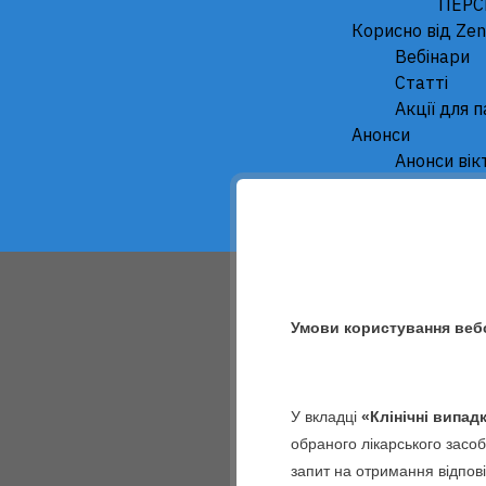
ПЕРС
Корисно від Zen
Вебінари
Статті
Акції для п
Анонси
Анонси вік
Анонси под
Анонси онл
GynEXpert
Умови користування веб
У вкладці
«Клінічні випад
обраного лікарського засо
запит на отримання відпов