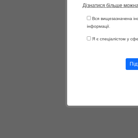
Дізнатися більше можна
Вся вищезазначена ін
інформації.
Я є спеціалістом у сф
Please