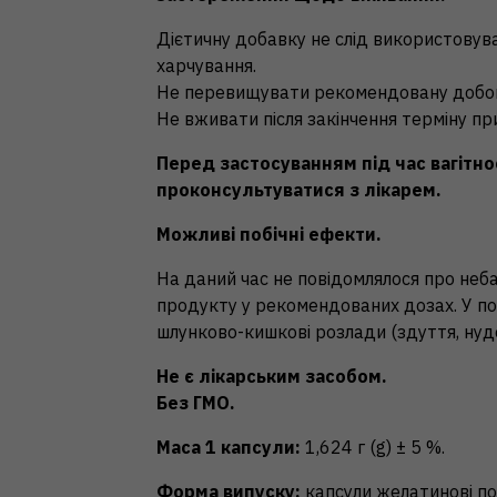
Дієтичну добавку не слід використовува
харчування.
Не перевищувати рекомендовану добов
Не вживати після закінчення терміну пр
Перед застосуванням під час вагітно
проконсультуватися з лікарем.
Можливі побічні ефекти.
На даний час не повідомлялося про неба
продукту у рекомендованих дозах. У по
шлунково-кишкові розлади (здуття, нуд
Не є лікарським засобом.
Без ГМО.
Маса 1 капсули:
1,624 г (g) ± 5 %.
Форма випуску:
капсули желатинові по 