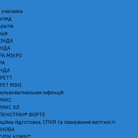
 учасника
агляд
аратів
ція
ІНДА
НДА
Інструкція для використання
РА МІКРО
РА
НДА
ІНОФОЛІК
РЕТТ
РЕТ МІНІ
вульвовагінальних інфекцій
СОФТГЕЛЬ
МАКС
МАКС XЛ
* Дієтична
ПЕНОТРАН® ФОРТЕ
добавка
ійна підготовка, СПКЯ та планування вагітності
ІНОВА
Інофолік Софтгель
ОЛІК КОМБІ*