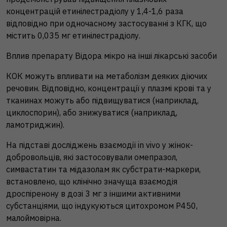
концентрацій етинілестрадіолу у 1,4-1,6 раза
відповідно при одночасному застосуванні з КГК, що
містить 0,035 мг етинілестрадіолу.
Вплив препарату Відора мікро на інші лікарські засоби
КОК можуть впливати на метаболізм деяких діючих
речовин. Відповідно, концентрації у плазмі крові та у
тканинах можуть або підвищуватися (наприклад,
циклоспорин), або знижуватися (наприклад,
ламотриджин).
На підставі досліджень взаємодії in vivo у жінок-
добровольців, які застосовували омепразол,
симвастатин та мідазолам як субстрати-маркери,
встановлено, що клінічно значуща взаємодія
дроспіренону в дозі 3 мг з іншими активними
субстанціями, що індукуються цитохромом Р450,
малоймовірна.