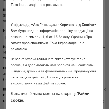
Така інформація не є рекламою.
високий ризик ВТЕ через наявність множинних
факторів ризику (див. розділ «Особливості
застосування»).
У підвкладці
«Акції»
вкладки
«Корисно від Zentiva»
Наявність або ризик розвитку артеріальної
Вам буде надано інформацію про ціну продукції на
тромбоемболії (АТЕ):
виконання вимог ч. 1, 6 ст. 15 Закону України «Про
захист прав споживачів. Така інформація не є
наявність АТЕ на даний час або в анамнезі (наприклад,
рекламою.
інфаркт міокарда) або наявність продромальних
симптомів (наприклад, стенокардія);
Вебсайт https://609060.info використовує файли
cookie, які допомагають нам зробити наш сайт більш
порушення мозкового кровообігу на даний час або в
швидким, зручним та функціональним. Продовжуючи
анамнезі, наявність продромальних симптомів
переглядати цей сайт, Ви погоджуєтесь на
(наприклад, транзиторна ішемічна атака (TIA));
використання нами файлів cookie.
відома спадкова або набута схильність до АТЕ, така як
Дізнатися більше можна на сторінці
Файли
гіпергомоцистеїнемія та антитіла до фосфоліпідів
(антитіла до кардіоліпінів, вовчаковий антикоагулянт);
cookie
.