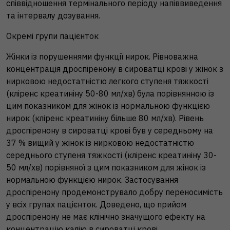
співвідношення термінального періоду напіввиведення
та інтервалу дозування.
Окремі групи пацієнток
Жінки із порушеннями функції нирок. Рівноважна
концентрація дроспіренону в сироватці крові у жінок з
нирковою недостатністю легкого ступеня тяжкості
(кліренс креатиніну 50-80 мл/хв) була порівнянною із
цим показником для жінок із нормальною функцією
нирок (кліренс креатиніну більше 80 мл/хв). Рівень
дроспіренону в сироватці крові був у середньому на
37 % вищий у жінок із нирковою недостатністю
середнього ступеня тяжкості (кліренс креатиніну 30-
50 мл/хв) порівняної з цим показником для жінок із
нормальною функцією нирок. Застосування
дроспіренону продемонструвало добру переносимість
у всіх групах пацієнток. Доведено, що прийом
дроспіренону не має клінічно значущого ефекту на
концентрацію калію в сироватці крові.