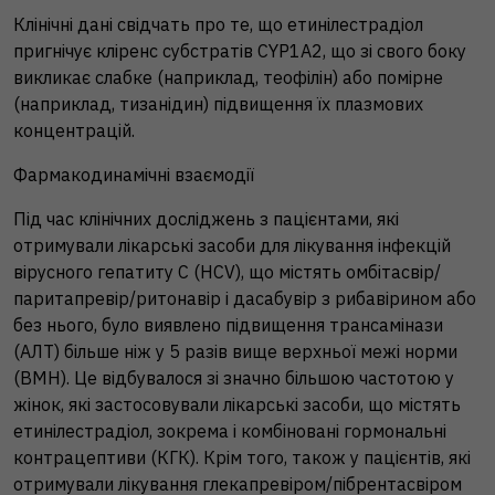
Клінічні дані свідчать про те, що етинілестрадіол
пригнічує кліренс субстратів CYP1A2, що зі свого боку
викликає слабке (наприклад, теофілін) або помірне
(наприклад, тизанідин) підвищення їх плазмових
концентрацій.
Фармакодинамічні взаємодії
Під час клінічних досліджень з пацієнтами, які
отримували лікарські засоби для лікування інфекцій
вірусного гепатиту С (HCV), що містять омбітасвір/
паритапревір/ритонавір і дасабувір з рибавірином або
без нього, було виявлено підвищення трансамінази
(АЛТ) більше ніж у 5 разів вище верхньої межі норми
(ВМН). Це відбувалося зі значно більшою частотою у
жінок, які застосовували лікарські засоби, що містять
етинілестрадіол, зокрема і комбіновані гормональні
контрацептиви (КГК). Крім того, також у пацієнтів, які
отримували лікування глекапревіром/пібрентасвіром