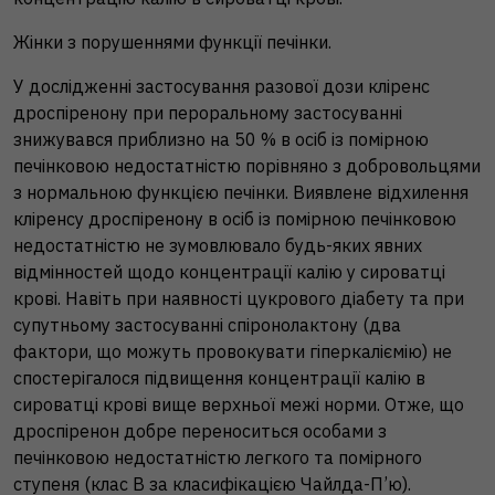
Жінки з порушеннями функції печінки.
У дослідженні застосування разової дози кліренс
дроспіренону при пероральному застосуванні
знижувався приблизно на 50 % в осіб із помірною
печінковою недостатністю порівняно з добровольцями
з нормальною функцією печінки. Виявлене відхилення
кліренсу дроспіренону в осіб із помірною печінковою
недостатністю не зумовлювало будь-яких явних
відмінностей щодо концентрації калію у сироватці
крові. Навіть при наявності цукрового діабету та при
супутньому застосуванні спіронолактону (два
фактори, що можуть провокувати гіперкаліємію) не
спостерігалося підвищення концентрації калію в
сироватці крові вище верхньої межі норми. Отже, що
дроспіренон добре переноситься особами з
печінковою недостатністю легкого та помірного
ступеня (клас В за класифікацією Чайлда-П’ю).