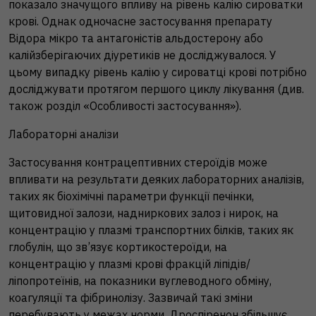
показало значущого впливу на рівень калію сироватки
крові. Однак одночасне застосування препарату
Відора мікро та антагоністів альдостерону або
калійзберігаючих діуретиків не досліджувалося. У
цьому випадку рівень калію у сироватці крові потрібно
досліджувати протягом першого циклу лікування (див.
також розділ «Особливості застосування»).
Лабораторні аналізи
Застосування контрацептивних стероїдів може
впливати на результати деяких лабораторних аналізів,
таких як біохімічні параметри функції печінки,
щитовидної залози, надниркових залоз і нирок, на
концентрацію у плазмі транспортних білків, таких як
глобулін, що зв’язує кортикостероїди, на
концентрацію у плазмі крові фракцій ліпідів/
ліпопротеїнів, на показники вуглеводного обміну,
коагуляції та фібринолізу. Зазвичай такі зміни
перебувають у межах норми. Дроспіренон збільшує