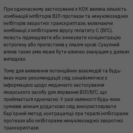
При одночасному застосуванні з КОК велика кількість
комбінацій інгібіторів ВІЛ-протеази та ненуклеозидних
інгібіторів зворотної транскриптази, включаючи
комбінації з інгібіторами вірусу гепатиту С (ВГС),
можуть підвищувати або знижувати концентрацію
естрогену або прогестинів у плазмі крові. Сукупний
вплив таких змін може бути клінічно значущим у деяких
випадках.
Тому для виявлення потенційних взаємодій та будь-
яких інших рекомендацій слід ознайомитися з
інформацією щодо медичного застосування
лікарського засобу для лікування ВІЛ/ВГС, що
приймається одночасно. У разі наявності будь-яких
сумнівів жінкам додатково слід використовувати
бар’єрний метод контрацепції при терапії інгібіторами
протеази або інгібіторами ненуклеозидної зворотної
транскриптази.