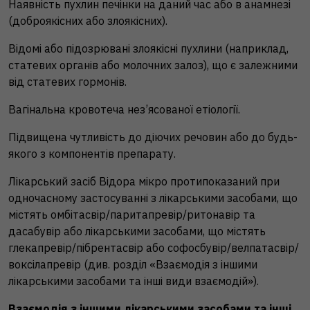
Наявність пухлин печінки на даний час або в анамнезі
(доброякісних або злоякісних).
Відомі або підозрювані злоякісні пухлини (наприклад,
статевих органів або молочних залоз), що є залежними
від статевих гормонів.
Вагінальна кровотеча нез’ясованої етіології.
Підвищена чутливість до діючих речовин або до будь-
якого з компонентів препарату.
Лікарський засіб Відора мікро протипоказаний при
одночасному застосуванні з лікарськими засобами, що
містять омбітасвір/паритапревір/ритонавір та
даcабувір або лікарськими засобами, що містять
глекапревір/пібрентасвір або софосбувір/велпатасвір/
воксілапревір (див. розділ «Взаємодія з іншими
лікарськими засобами та інші види взаємодій»).
Взаємодія з іншими лікарськими засобами та інші