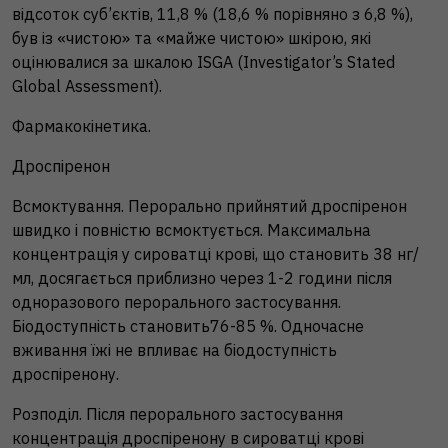
відсоток суб’єктів, 11,8 % (18,6 % порівняно з 6,8 %),
був із «чистою» та «майже чистою» шкірою, які
оцінювалися за шкалою ISGA (Investigator’s Stated
Global Assessment).
Фармакокінетика.
Дроспіренон
Всмоктування. Перорально прийнятий дроспіренон
швидко і повністю всмоктується. Максимальна
концентрація у сироватці крові, що становить 38 нг/
мл, досягається приблизно через 1-2 години після
одноразового перорального застосування.
Біодоступність становить76-85 %. Одночасне
вживання їжі не впливає на біодоступність
дроспіренону.
Розподіл. Після перорального застосування
концентрація дроспіренону в сироватці крові