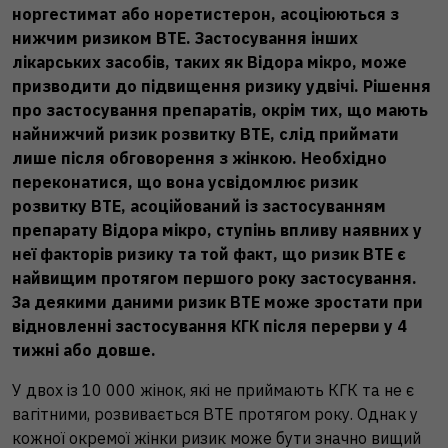
норгестимат або норетистерон, асоціюються з
нижчим ризиком ВТЕ. Застосування інших
лікарських засобів, таких як Відора мікро, може
призводити до підвищення ризику удвічі. Рішення
про застосування препаратів, окрім тих, що мають
найнижчий ризик розвитку ВТЕ, слід приймати
лише після обговорення з жінкою. Необхідно
переконатися, що вона усвідомлює ризик
розвитку ВТЕ, асоційований із застосуванням
препарату Відора мікро, ступінь впливу наявних у
неї факторів ризику та той факт, що ризик ВТЕ є
найвищим протягом першого року застосування.
За деякими даними ризик ВТЕ може зростати при
відновленні застосування КГК після перерви у 4
тижні або довше.
У двох із 10 000 жінок, які не приймають КГК та не є
вагітними, розвивається ВТЕ протягом року. Однак у
кожної окремої жінки ризик може бути значно вищий