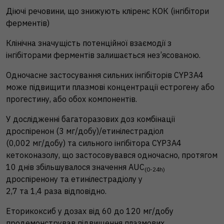
Діючі речовини, що знижують кліренс КОК (інгібітори
ферментів)
Клінічна значущість потенційної взаємодії з
інгібіторами ферментів залишається нез’ясованою.
Одночасне застосування сильних інгібіторів CYP3A4
може підвищити плазмові концентрації естрогену або
прогестину, або обох компонентів.
У дослідженні багаторазових доз комбінації
дроспіренон (3 мг/добу)/етинілестрадіол
(0,002 мг/добу) та сильного інгібітора CYP3A4
кетоконазолу, що застосовувався одночасно, протягом
10 днів збільшувалося значення AUC
(0-24h)
дроспіренону та етинілестрадіолу у
2,7 та 1,4 раза відповідно.
Еторикоксиб у дозах від 60 до 120 мг/добу
продемонстрував підвищення плазмових