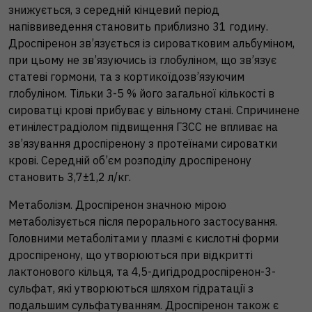
знижується, з середній кінцевий період
напіввиведення становить приблизно 31 годину.
Дроспіренон зв’язується із сироватковим альбуміном,
при цьому не зв’язуючись із глобуліном, що зв’язує
статеві гормони, та з кортикоїдозв’язуючим
глобуліном. Тільки 3-5 % його загальної кількості в
сироватці крові прибуває у вільному стані. Спричинене
етинілестрадіолом підвищення ГЗСС не впливає на
зв’язування дроспіренону з протеїнами сироватки
крові. Середній об’єм розподілу дроспіренону
становить 3,7±1,2 л/кг.
Метаболізм. Дроспіренон значною мірою
метаболізується після перорального застосування.
Головними метаболітами у плазмі є кислотні форми
дроспіренону, що утворюються при відкритті
лактонового кільця, та 4,5-дигідродроспіренон-3-
сульфат, які утворюються шляхом гідратації з
подальшим сульфатуванням. Дроспіренон також є