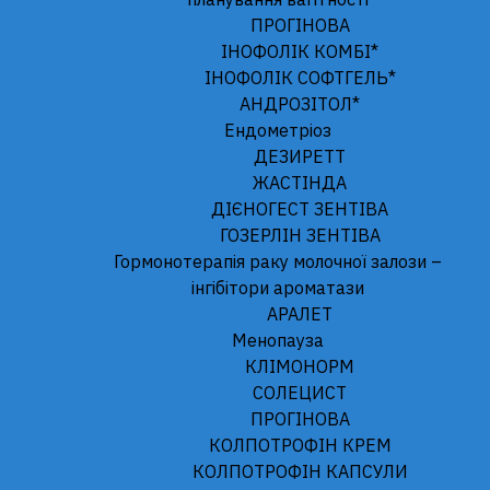
ПРОГІНОВА
для медичного застосування лікарського засобу
ІНОФОЛІК КОМБІ*
ІНОФОЛІК СОФТГЕЛЬ*
Відора мікро (Vidora micro)
АНДРОЗІТОЛ*
Склад:
Ендометріоз
діючі речовини: drospirenone, ethinylestradiol;
ДЕЗИРЕТТ
1 блістер містить 28 таблеток (21 активну таблетку
ЖАСТІНДА
рожевого кольору та 7 таблеток плацебо білого
ДІЄНОГЕСТ ЗЕНТІВА
кольору);
ГОЗЕРЛІН ЗЕНТІВА
1 таблетка, вкрита плівковою оболонкою, рожевого
Гормонотерапія раку молочної залози –
кольору містить дроспіренону 3,0 мг та
інгібітори ароматази
етинілестрадіолу 0,02 мг;
АРАЛЕТ
допоміжні речовини: лактози моногідрат, крохмаль
Менопауза
прежелатинізований, повідон К-30, натрію
КЛІМОНОРМ
кроскармелоза, полісорбат 80, магнію стеарат,
СОЛЕЦИСТ
Opadry® II рожевий (поліетиленгліколь, спирт
ПРОГІНОВА
полівініловий, титану діоксид (Е 171), тальк, заліза
КОЛПОТРОФІН КРЕМ
оксид жовтий (Е 172), заліза оксид червоний (Е 172),
КОЛПОТРОФІН КАПСУЛИ