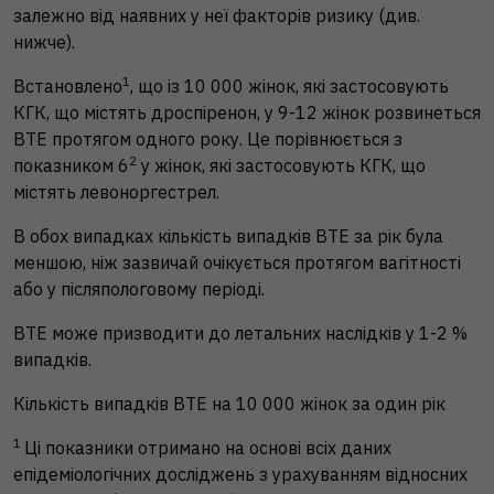
залежно від наявних у неї факторів ризику (див.
нижче).
1
Встановлено
, що із 10 000 жінок, які застосовують
КГК, що містять дроспіренон, у 9-12 жінок розвинеться
ВТЕ протягом одного року. Це порівнюється з
2
показником 6
у жінок, які застосовують КГК, що
містять левоноргестрел.
В обох випадках кількість випадків ВТЕ за рік була
меншою, ніж зазвичай очікується протягом вагітності
або у післяпологовому періоді.
ВТЕ може призводити до летальних наслідків у 1-2 %
випадків.
Кількість випадків ВТЕ на 10 000 жінок за один рік
1
Ці показники отримано на основі всіх даних
епідеміологічних досліджень з урахуванням відносних