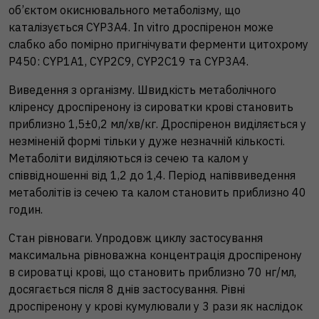
об’єктом окиснювального метаболізму, що
каталізується CYP3A4. In vitro дроспіренон може
слабко або помірно пригнічувати ферменти цитохрому
P450: CYP1A1, CYP2C9, CYP2C19 та CYP3A4.
Виведення з організму. Швидкість метаболічного
кліренсу дроспіренону із сироватки крові становить
приблизно 1,5±0,2 мл/хв/кг. Дроспіренон виділяється у
незміненій формі тільки у дуже незначній кількості.
Метаболіти виділяються із сечею та калом у
співвідношенні від 1,2 до 1,4. Період напіввиведення
метаболітів із сечею та калом становить приблизно 40
годин.
Стан рівноваги. Упродовж циклу застосування
максимальна рівноважна концентрація дроспіренону
в сироватці крові, що становить приблизно 70 нг/мл,
досягається після 8 днів застосування. Рівні
дроспіренону у крові кумулювали у 3 рази як наслідок