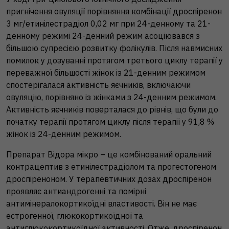
пригнічення овуляції порівняння комбінації дроспіренон
3 мг/етинілестрадіол 0,02 мг при 24-денному та 21-
денному режимі 24-денний режим асоціювався з
більшою супресією розвитку фолікулів. Після навмисних
помилок у дозуванні протягом третього циклу терапії у
переважної більшості жінок із 21-денним режимом
спостерігалася активність яєчників, включаючи
овуляцію, порівняно із жінками з 24-денним режимом.
Активність яєчників поверталася до рівнів, що були до
початку терапії протягом циклу після терапії у 91,8 %
жінок із 24-денним режимом.
Препарат Відора мікро – це комбінований оральний
контрацептив з етинілестрадіолом та прогестогеном
дроспіреноном. У терапевтичних дозах дроспіренон
проявляє антиандрогенні та помірні
антимінералокортикоїдні властивості. Він не має
естрогенної, глюкокортикоїдної та
антиглюкокортикоїдної активності. Отже, дроспіренон