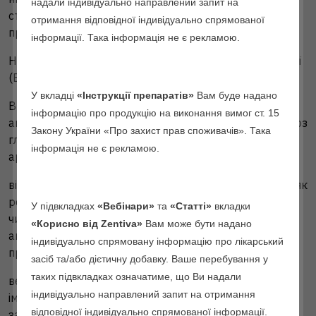
надали індивідуально направлений запит на
станів виникає вперше під час застосування КГК,
отримання відповідної індивідуально спрямованої
прийом препарату слід негайно припинити.
інформації. Така інформація не є рекламою.
Наявність або ризик розвитку венозної тромбоемболії
(ВТЕ):
У вкладці
«Інструкції препаратів»
Вам буде надано
ВТЕ на даний час, зокрема внаслідок терапії
інформацію про продукцію на виконання вимог ст. 15
антикоагулянтами, або в анамнезі (наприклад, тромбоз
Закону України «Про захист прав споживачів». Така
глибоких вен (ТГВ) або тромбоемболія легеневої
інформація не є рекламою.
артерії (ТЕЛА));
відома спадкова або набута схильність до ВТЕ, така як
резистентність до активованого протеїну С (у тому
У підвкладках
«Вебінари»
та
«Статті»
вкладки
числі мутація фактора V Лейдена), дефіцит
«Корисно від Zentiva»
Вам може бути надано
антитромбіну-III, дефіцит протеїну С, дефіцит
індивідуально спрямовану інформацію про лікарський
протеїну S;
засіб та/або дієтичну добавку. Ваше перебування у
таких підвкладках означатиме, що Ви надали
великі оперативні втручання із тривалою
індивідуально направлений запит на отримання
іммобілізацією (див. розділ «Особливості
відповідної індивідуально спрямованої інформації.
застосування»);