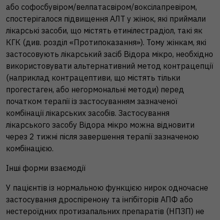
або софосбувіром/велпатасвіром/воксілапревіром,
спостерігалося підвищення АЛТ у жінок, які приймали
лікарські засоби, що містять етинілестрадіол, такі як
КГК (див. розділ «Протипоказання»). Тому жінкам, які
застосовують лікарський засіб Відора мікро, необхідно
використовувати альтернативний метод контрацепції
(наприклад контрацептиви, що містять тільки
прогестаген, або негормональні методи) перед
початком терапії із застосуванням зазначеної
комбінації лікарських засобів. Застосування
лікарського засобу Відора мікро можна відновити
через 2 тижні після завершення терапії зазначеною
комбінацією.
Інші форми взаємодії
У пацієнтів із нормальною функцією нирок одночасне
застосування дроспіренону та інгібіторів АПФ або
нестероїдних протизапальних препаратів (НПЗП) не