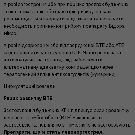
У разі загострення або при перших проявах будь-яких
із вказаних станів або факторів ризику жінкам
рекомендується звернутися до лікаря та визначити
необхідність припинення прийому препарату Відора
мікро.
У разі підозрюваної або підтвердженої ВТЕ або АТЕ
слід припинити застосування КГК. Якщо розпочата
антикоагулянтна терапія, слід забезпечити
альтернативну адекватну контрацепцію через
тератогенний вплив антикоагулянтів (кумарини).
Циркуляторні розлади
Ризик розвитку ВТЕ
Застосування будь-яких КГК підвищує ризик розвитку
венозної тромбоемболії (ВТЕ) у жінок, які їх
застосовують, порівняно з тими, які їх не застосовують.
Препарати, що містять левоноргестрел,