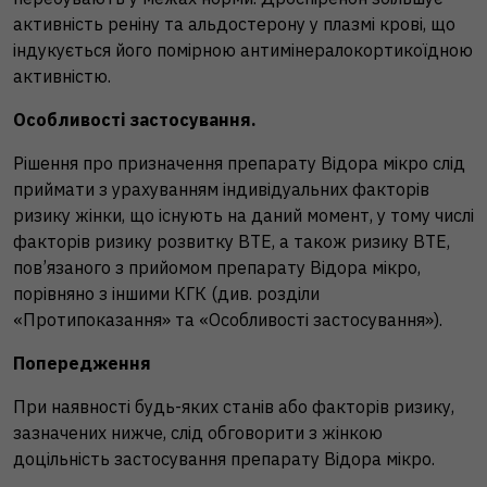
активність реніну та альдостерону у плазмі крові, що
індукується його помірною антимінералокортикоїдною
активністю.
Особливості застосування.
Рішення про призначення препарату Відора мікро слід
приймати з урахуванням індивідуальних факторів
ризику жінки, що існують на даний момент, у тому числі
факторів ризику розвитку ВТЕ, а також ризику ВТЕ,
пов’язаного з прийомом препарату Відора мікро,
порівняно з іншими КГК (див. розділи
«Протипоказання» та «Особливості застосування»).
Попередження
При наявності будь-яких станів або факторів ризику,
зазначених нижче, слід обговорити з жінкою
доцільність застосування препарату Відора мікро.