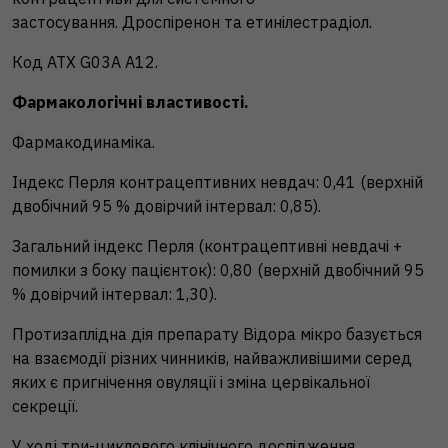
застосування. Дроспіренон та етинілестрадіол.
Код АТХ G03А A12.
Фармакологічні властивості.
Фармакодинаміка.
Індекс Перля контрацептивних невдач: 0,41 (верхній
двобічний 95 % довірчий інтервал: 0,85).
Загальний індекс Перля (контрацептивні невдачі +
помилки з боку пацієнток): 0,80 (верхній двобічний 95
% довірчий інтервал: 1,30).
Протизаплідна дія препарату Відора мікро базується
на взаємодії різних чинників, найважливішими серед
яких є пригнічення овуляції і зміна цервікальної
секреції.
У ході три-циклового клінічного дослідження