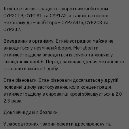
In vitro етинілестрадіол є зворотним інгібітором
CYP2C19, CYP1A1 та CYP1A2, а також на основі
механізму дії – інгібітором CYP3A4/5, CYP2C8 та
CYP2J2.
Виведення з організму. Етинілестрадіол майже не
виводиться у незміненій формі. Метаболіти
етинілестрадіолу виводяться із сечею та жовчю у
співвідношенні 4:6. Період напіввиведення метаболітів
становить майже 1 добу.
Стан рівноваги. Стан рівноваги досягається у другій
половині циклу застосування, коли концентрація
етинілестрадіолу в сироватці крові збільшується в 2,0-
2,3 раза.
Доклінічні дані з безпеки.
У лабораторних тварин ефекти дроспіренону та