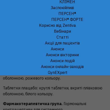
заліза оксид чорний (Е 172)).
КЛІМЕН
1 таблетка, вкрита плівковою оболонкою, білого
Заспокійливі
кольору (плацебо) містить:
ПЕРСЕН®
допоміжні речовини: лактоза безводна, повідон К-30,
ПЕРСЕН® ФОРТЕ
магнію стеарат, Opadry® II білий (спирт полівініловий
Корисно від Zentiva
(гідролізована частина), титану діоксид (Е 171),
Вебінари
макрогол 3350, тальк (Е 553b)).
Статті
Акції для пацієнтів
Лікарська форма.
Таблетки, вкриті плівковою
Анонси
оболонкою.
Анонси вікторини
Анонси подій
Основні фізико-хімічні властивості:
Анонси онлайн-заходів
Активні таблетки: круглі таблетки, вкриті плівковою
GynEXpert
оболонкою, рожевого кольору.
Таблетки плацебо: круглі таблетки, вкриті плівковою
оболонкою, білого кольору.
Фармакотерапевтична група.
Гормональні
контрацептиви для системного