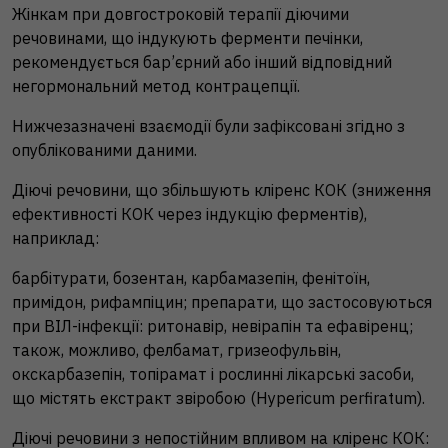
Жінкам при довгостроковій терапії діючими
речовинами, що індукують ферменти печінки,
рекомендується бар’єрний або інший відповідний
негормональний метод контрацепції.
Нижчезазначені взаємодії були зафіксовані згідно з
опублікованими даними.
Діючі речовини, що збільшують кліренс КОК (зниження
ефективності КОК через індукцію ферментів),
наприклад:
барбітурати, бозентан, карбамазепін, фенітоїн,
примідон, рифампіцин; препарати, що застосовуються
при ВІЛ-інфекції: ритонавір, невірапін та ефавіренц;
також, можливо, фелбамат, гризеофульвін,
окскарбазепін, топірамат і рослинні лікарські засоби,
що містять екстракт звіробою (Hypericum perfiratum).
Діючі речовини з непостійним впливом на кліренс КОК: