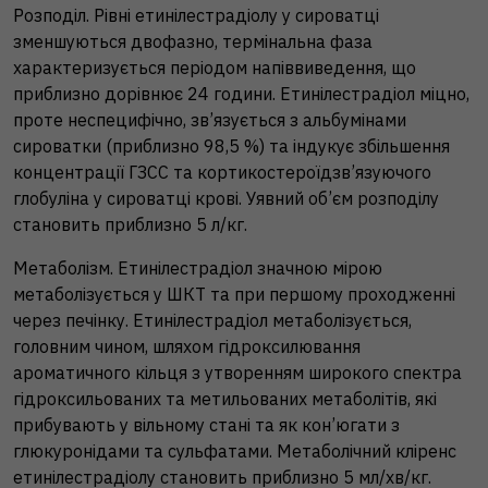
Розподіл. Рівні етинілестрадіолу у сироватці
зменшуються двофазно, термінальна фаза
характеризується періодом напіввиведення, що
приблизно дорівнює 24 години. Етинілестрадіол міцно,
проте неспецифічно, зв’язується з альбумінами
сироватки (приблизно 98,5 %) та індукує збільшення
концентрації ГЗСС та кортикостероїдзв’язуючого
глобуліна у сироватці крові. Уявний об’єм розподілу
становить приблизно 5 л/кг.
Метаболізм. Етинілестрадіол значною мірою
метаболізується у ШКТ та при першому проходженні
через печінку. Етинілестрадіол метаболізується,
головним чином, шляхом гідроксилювання
ароматичного кільця з утворенням широкого спектра
гідроксильованих та метильованих метаболітів, які
прибувають у вільному стані та як кон’югати з
глюкуронідами та сульфатами. Метаболічний кліренс
етинілестрадіолу становить приблизно 5 мл/хв/кг.