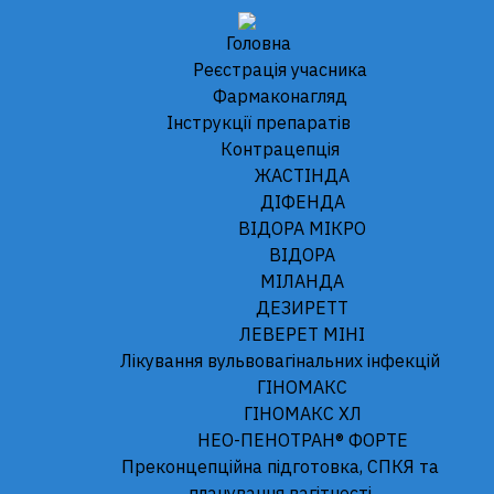
);
Головна
Реєстрація учасника
Фармаконагляд
Iнструкції препаратів
Контрацепція
ЖАСТІНДА
ДІФЕНДА
ВІДОРА МІКРО
ВІДОРА
Інструкція для використання
МІЛАНДА
ДЕЗИРЕТТ
ЛЕВЕРЕТ МІНІ
ВІДОРА МІКРО
Лікування вульвовагінальних інфекцій
ГІНОМАКС
ГІНОМАКС XЛ
НЕО-ПЕНОТРАН® ФОРТЕ
Преконцепційна підготовка, СПКЯ та
ІНСТРУКЦІЯ
планування вагітності