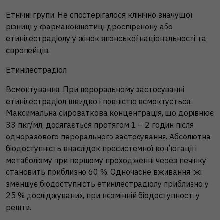
Етнічні групи. Не спостерігалося клінічно значущої
різниці у фармакокінетиці дроспіренону або
етинілестрадіолу у жінок японської національності та
європейців.
Етинілестрадіол
Всмоктування. При пероральному застосуванні
етинілестрадіол швидко і повністю всмоктується.
Максимальна сироваткова концентрація, що дорівнює
33 пкг/мл, досягається протягом 1 – 2 годин після
одноразового перорального застосування. Абсолютна
біодоступність внаслідок пресистемної кон’югації і
метаболізму при першому проходженні через печінку
становить приблизно 60 %. Одночасне вживання їжі
зменшує біодоступність етинілестрадіолу приблизно у
25 % досліджуваних, при незмінній біодоступності у
решти.