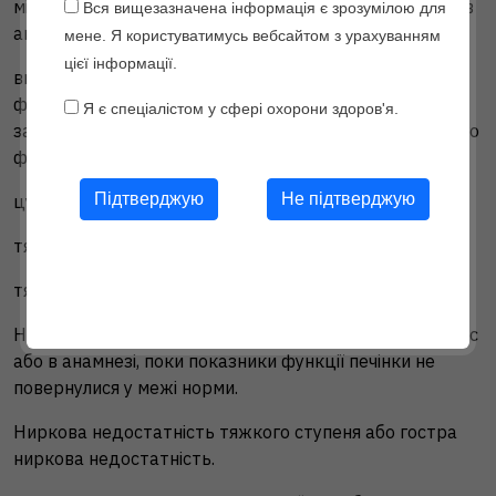
мігрень із вогнищевими неврологічними симптомами в
Вся вищезазначена інформація є зрозумілою для
анамнезі;
мене. Я користуватимусь вебсайтом з урахуванням
цієї інформації.
високий ризик АТЕ через наявність множинних
факторів ризику (див. розділ «Особливості
Я є спеціалістом у сфері охорони здоров'я.
застосування») або через наявність одного серйозного
фактора ризику, такого як:
Не підтверджую
цукровий діабет із судинними ускладненнями;
Please leave this field empty.
тяжка артеріальна гіпертензія;
тяжка дисліпопротеїнемія.
Наявність тяжкого захворювання печінки на даний час
або в анамнезі, поки показники функції печінки не
повернулися у межі норми.
Ниркова недостатність тяжкого ступеня або гостра
ниркова недостатність.