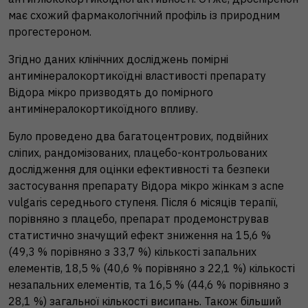
має схожий фармакологічний профіль із природним
прогестероном.
Згідно даних клінічних досліджень помірні
антимінералокортикоїдні властивості препарату
Відора мікро призводять до помірного
антимінералокортикоїдного впливу.
Було проведено два багатоцентрових, подвійних
сліпих, рандомізованих, плацебо-контрольованих
дослідження для оцінки ефективності та безпеки
застосування препарату Відора мікро жінкам з acne
vulgaris середнього ступеня. Після 6 місяців терапії,
порівняно з плацебо, препарат продемонстрував
статистично значущий ефект зниження на 15,6 %
(49,3 % порівняно з 33,7 %) кількості запальних
елементів, 18,5 % (40,6 % порівняно з 22,1 %) кількості
незапальних елементів, та 16,5 % (44,6 % порівняно з
28,1 %) загальної кількості висипань. Також більший