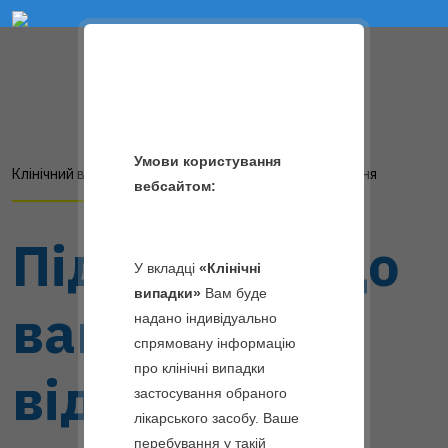
);
Головна
Умови користування
Реєстрація
Клінічний випадок
Інструкція для використання
вебсайтом:
Учасника
Iнструкції
Фармаконагляд
Підготовка до
Препаратів
У вкладці
«Клінічні
випадки»
Вам буде
вагітності:
Контрацепція
надано індивідуально
Корисно
спрямовану інформацію
ЖАСТІНДА
про клінічні випадки
Від
Лікування
відверта
Вульвовагінальних
ДІФЕНДА
застосування обраного
Zentiva
Інфекцій
лікарського засобу. Ваше
ВІДОРА
перебування у такій