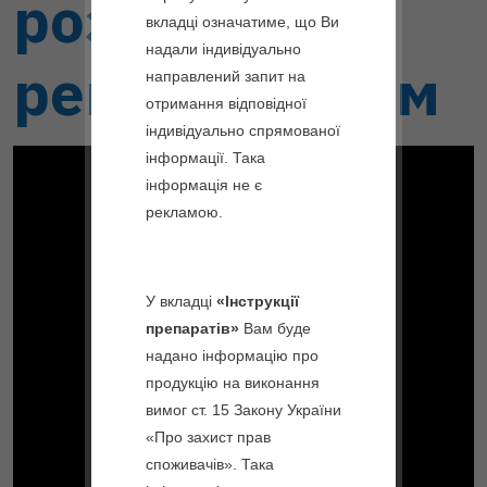
розмова з
Вебінари
ГІНОМАКС
МІКРО
вкладці означатиме, що Ви
Преконцепційна
Анонси
Підготовка,
Статті
ГІНОМАКС
ВІДОРА
надали індивідуально
ревматологом
СПКЯ
XЛ
направлений запит на
Та
Анонси
GynEXpert
Акції
МІЛАНДА
отримання відповідної
Планування
Вікторини
Для
НЕО-
індивідуально спрямованої
Вагітності
Пацієнтів
ПЕНОТРАН®
ДЕЗИРЕТТ
Анонси
ФОРТЕ
інформації. Така
ПРОГІНОВА
Подій
ЛЕВЕРЕТ
інформація не є
Ендометріоз
МІНІ
рекламою.
ІНОФОЛІК
Анонси
КОМБІ*
ДЕЗИРЕТТ
Онлайн-
Гормонотерапія
Заходів
Раку
ІНОФОЛІК
ЖАСТІНДА
У вкладці
«Інструкції
Молочної
СОФТГЕЛЬ*
препаратів»
Вам буде
Залози
ДІЄНОГЕСТ
–
АНДРОЗІТОЛ*
ЗЕНТІВА
надано інформацію про
Інгібітори
продукцію на виконання
Ароматази
ГОЗЕРЛІН
вимог ст. 15 Закону України
ЗЕНТІВА
«Про захист прав
АРАЛЕТ
Менопауза
споживачів». Така