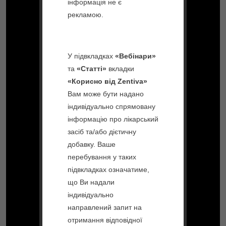
інформація не є
КЛІМОНОРМ
рекламою.
Заспокійливі
СОЛЕЦИСТ
ПЕРСЕН®
ПРОГІНОВА
У підвкладках
«Вебінари»
ПЕРСЕН®
та
«Статті»
вкладки
ФОРТЕ
КОЛПОТРОФІН
КРЕМ
«Корисно від Zentiva»
Вам може бути надано
КОЛПОТРОФІН
індивідуально спрямовану
КАПСУЛИ
інформацію про лікарський
засіб та/або дієтичну
КЛІМЕН
добавку. Ваше
перебування у таких
підвкладках означатиме,
що Ви надали
індивідуально
направлений запит на
отримання відповідної