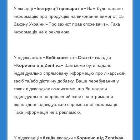
ПРОГІНОВА
У вкладці
«Інструкції препаратів»
Вам буде надано
ІНОФОЛІК КОМБІ*
інформацію про продукцію на виконання вимог ст. 15
ІНОФОЛІК СОФТГЕЛЬ*
Закону України «Про захист прав споживачів». Така
АНДРОЗІТОЛ*
інформація не є рекламою.
Ендометріоз
ДЕЗИРЕТТ
ЖАСТІНДА
У підвкладках
«Вебінари»
та
«Статті»
вкладки
ДІЄНОГЕСТ ЗЕНТІВА
«Корисно від Zentiva»
Вам може бути надано
ГОЗЕРЛІН ЗЕНТІВА
індивідуально спрямовану інформацію про лікарський
Гормонотерапія раку молочної залози –
засіб та/або дієтичну добавку. Ваше перебування у
інгібітори ароматази
таких підвкладках означатиме, що Ви надали
АРАЛЕТ
Менопауза
індивідуально направлений запит на отримання
КЛІМОНОРМ
відповідної індивідуально спрямованої інформації.
СОЛЕЦИСТ
Така інформація не є рекламою.
ПРОГІНОВА
КОЛПОТРОФІН КРЕМ
КОЛПОТРОФІН КАПСУЛИ
У підвкладці
«Акції»
вкладки
«Корисно від Zentiva»