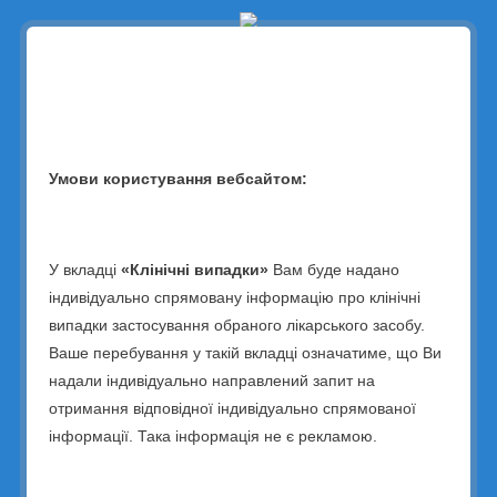
Головна
Реєстрація учасника
Фармаконагляд
Головна
Скинути пароль
Iнструкції препаратів
Контрацепція
ЖАСТІНДА
Скинути пароль
Умови користування вебсайтом:
ДІФЕНДА
ВІДОРА МІКРО
ВІДОРА
У вкладці
«Клінічні випадки»
Вам буде надано
МІЛАНДА
Щоб скинути пароль, будь ласка, введіть свою
індивідуально спрямовану інформацію про клінічні
ДЕЗИРЕТТ
електронну адресу або ім'я користувача нижче.
випадки застосування обраного лікарського засобу.
ЛЕВЕРЕТ МІНІ
Ваше перебування у такій вкладці означатиме, що Ви
Лікування вульвовагінальних інфекцій
надали індивідуально направлений запит на
ГІНОМАКС
отримання відповідної індивідуально спрямованої
ГІНОМАКС XЛ
інформації. Така інформація не є рекламою.
НЕО-ПЕНОТРАН® ФОРТЕ
Only fill in if you are not human
Преконцепційна підготовка, СПКЯ та
планування вагітності