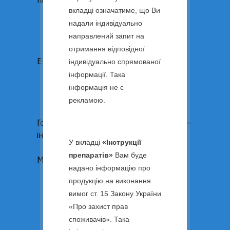
вкладці означатиме, що Ви
ПРОГІНОВА
ТОВ «ЗЕНТІВА УКРАЇНА». 02002, м. Київ, пр-т. Броварський, буд.
ІНОФОЛІК КОМБІ*
надали індивідуально
5-И. Тел. +38 044 517 75 00.
www.zentiva.com
ІНОФОЛІК СОФТГЕЛЬ*
направлений запит на
АНДРОЗІТОЛ*
отримання відповідної
Ендометріоз
індивідуально спрямованої
ДЕЗИРЕТТ
інформації. Така
ЖАСТІНДА
інформація не є
ДІЄНОГЕСТ ЗЕНТІВА
рекламою.
ГОЗЕРЛІН ЗЕНТІВА
Гормонотерапія раку молочної залози –
інгібітори ароматази
У вкладці
«Інструкції
АРАЛЕТ
препаратів»
Вам буде
Менопауза
надано інформацію про
КЛІМОНОРМ
продукцію на виконання
СОЛЕЦИСТ
вимог ст. 15 Закону України
ПРОГІНОВА
«Про захист прав
КОЛПОТРОФІН КРЕМ
споживачів». Така
КОЛПОТРОФІН КАПСУЛИ