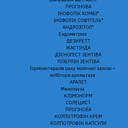
ПРОГІНОВА
Залишати мене в обліковому записі
ІНОФОЛІК КОМБІ*
ІНОФОЛІК СОФТГЕЛЬ*
Реєстрація
АНДРОЗІТОЛ*
Забули пароль?
Ендометріоз
ДЕЗИРЕТТ
ЖАСТІНДА
ДІЄНОГЕСТ ЗЕНТІВА
ГОЗЕРЛІН ЗЕНТІВА
Гормонотерапія раку молочної залози –
інгібітори ароматази
АРАЛЕТ
ТОВ «ЗЕНТІВА УКРАЇНА». 02002, м. Київ, пр-т. Броварський, буд. 5-
Менопауза
И. Тел. +38 044 517 75 00.
www.zentiva.com
КЛІМОНОРМ
СОЛЕЦИСТ
ПРОГІНОВА
КОЛПОТРОФІН КРЕМ
КОЛПОТРОФІН КАПСУЛИ