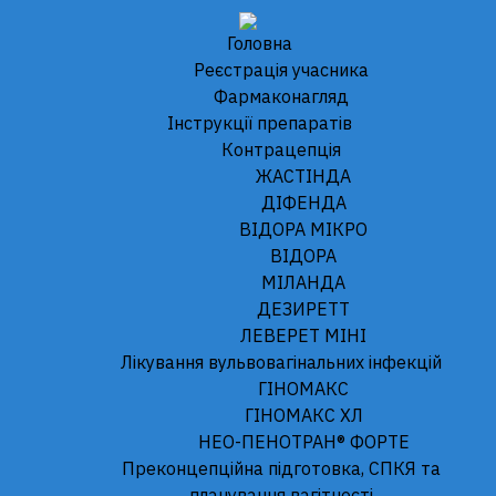
Головна
Реєстрація учасника
Фармаконагляд
Iнструкції препаратів
Логін
Контрацепція
ЖАСТІНДА
Доступ до цього розділу дозволений лише
ДІФЕНДА
зареєстрованим користувачам.
ВІДОРА МІКРО
Будь ласка увійдіть або зареєструйтеся.
ВІДОРА
МІЛАНДА
Нікнейм або Email
*
ДЕЗИРЕТТ
ЛЕВЕРЕТ МІНІ
Лікування вульвовагінальних інфекцій
Пароль
*
ГІНОМАКС
ГІНОМАКС XЛ
НЕО-ПЕНОТРАН® ФОРТЕ
Преконцепційна підготовка, СПКЯ та
Only fill in if you are not human
планування вагітності