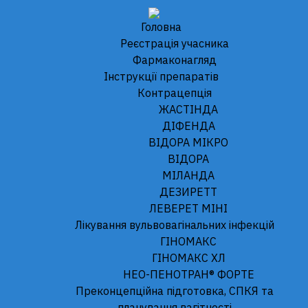
Головна
Реєстрація учасника
Фармаконагляд
Iнструкції препаратів
Логін
Контрацепція
ЖАСТІНДА
Доступ до цього розділу дозволений лише
ДІФЕНДА
зареєстрованим користувачам.
ВІДОРА МІКРО
Будь ласка увійдіть або зареєструйтеся.
ВІДОРА
МІЛАНДА
Нікнейм або Email
*
ДЕЗИРЕТТ
ЛЕВЕРЕТ МІНІ
Лікування вульвовагінальних інфекцій
Пароль
*
ГІНОМАКС
ГІНОМАКС XЛ
НЕО-ПЕНОТРАН® ФОРТЕ
Преконцепційна підготовка, СПКЯ та
Only fill in if you are not human
планування вагітності