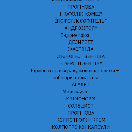
Залишати мене в обліковому записі
ПРОГІНОВА
ІНОФОЛІК КОМБІ*
ІНОФОЛІК СОФТГЕЛЬ*
Реєстрація
АНДРОЗІТОЛ*
Забули пароль?
Ендометріоз
ДЕЗИРЕТТ
ЖАСТІНДА
ДІЄНОГЕСТ ЗЕНТІВА
ГОЗЕРЛІН ЗЕНТІВА
Гормонотерапія раку молочної залози –
інгібітори ароматази
ТОВ «ЗЕНТІВА УКРАЇНА». 02002, м. Київ, пр-т. Броварський, буд. 5-
АРАЛЕТ
И. Тел. +38 044 517 75 00.
www.zentiva.com
Менопауза
КЛІМОНОРМ
СОЛЕЦИСТ
ПРОГІНОВА
КОЛПОТРОФІН КРЕМ
КОЛПОТРОФІН КАПСУЛИ